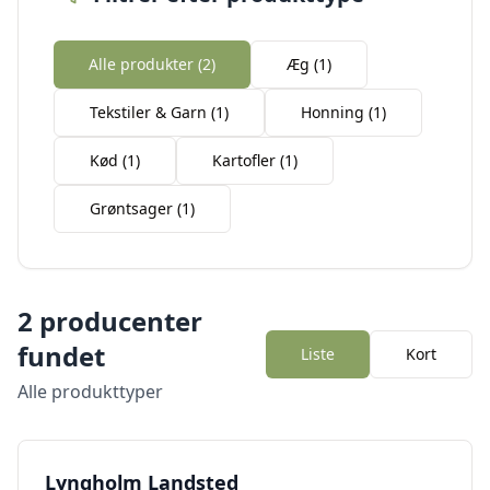
Alle produkter (
2
)
Æg
(
1
)
Tekstiler & Garn
(
1
)
Honning
(
1
)
Kød
(
1
)
Kartofler
(
1
)
Grøntsager
(
1
)
2
producenter
fundet
Liste
Kort
Alle produkttyper
Lyngholm Landsted