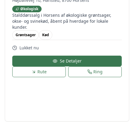
Højballevej 10, Hansted, 8700 Horsens
Økologisk
Stalddørssalg i Horsens af økologiske grøntsager,
okse- og svinekød, åbent på hverdage for lokale
kunder.
Grøntsager
Kød
Lukket nu
Se Detaljer
Rute
Ring