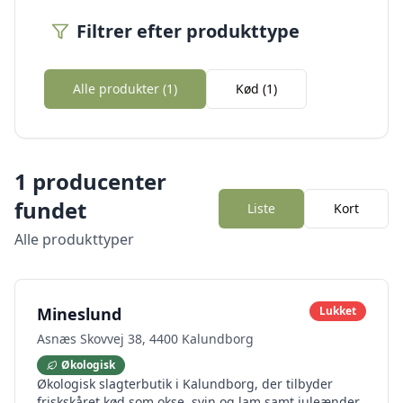
Filtrer efter produkttype
Alle produkter (
1
)
Kød
(
1
)
1
producenter
fundet
Liste
Kort
Alle produkttyper
Mineslund
Lukket
Asnæs Skovvej 38, 4400 Kalundborg
Økologisk
Økologisk slagterbutik i Kalundborg, der tilbyder
friskskåret kød som okse, svin og lam samt juleænder.