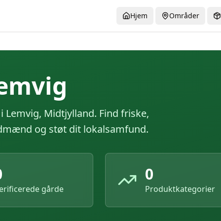
Hjem
Områder
emvig
 i
Lemvig
,
Midtjylland
. Find friske,
ndmænd og støt dit lokalsamfund.
0
0
erificerede gårde
Produktkategorier