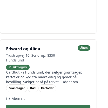
Edward og Alida
Åben
Trustrupvej 10, Sondrup, 8350
Hundslund
Økologisk
Gårdbutik i Hundslund, der sælger grøntsager,
kartofler og kød fra malkekvæg og geder på
bestilling. Sælger også på torvet i Odder om
onsdagen.
Grøntsager
Kød
Kartofler
Åben nu