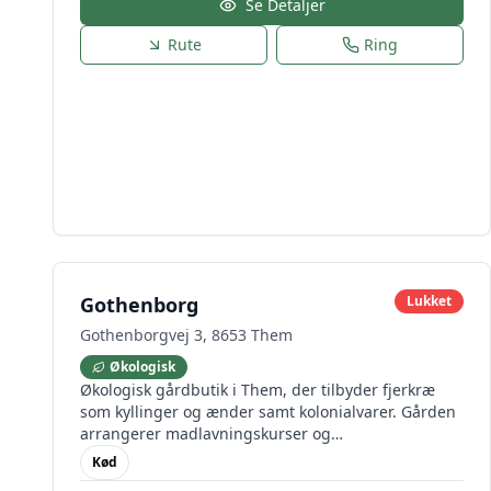
Se Detaljer
Rute
Ring
Gothenborg
Lukket
Gothenborgvej 3, 8653 Them
Økologisk
Økologisk gårdbutik i Them, der tilbyder fjerkræ
som kyllinger og ænder samt kolonialvarer. Gården
arrangerer madlavningskurser og
folkekøkkenaftener om vinteren.
Kød