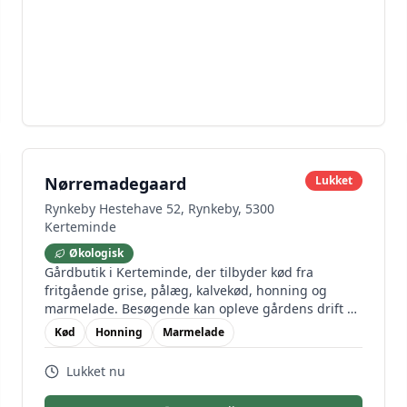
Nørremadegaard
Lukket
Rynkeby Hestehave 52, Rynkeby, 5300
Kerteminde
Økologisk
Gårdbutik i Kerteminde, der tilbyder kød fra
fritgående grise, pålæg, kalvekød, honning og
marmelade. Besøgende kan opleve gårdens drift og
klappe dyrene.
Kød
Honning
Marmelade
Lukket nu