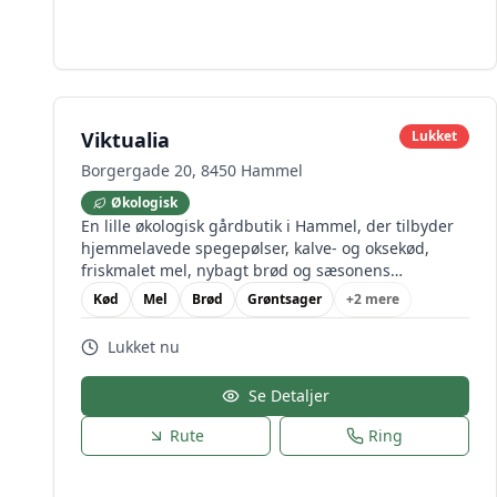
Viktualia
Lukket
Borgergade 20, 8450 Hammel
Økologisk
En lille økologisk gårdbutik i Hammel, der tilbyder
hjemmelavede spegepølser, kalve- og oksekød,
friskmalet mel, nybagt brød og sæsonens
grøntsager, frugt og marmelader fra egen have.
Kød
Mel
Brød
Grøntsager
+
2
mere
Gården sælger også frø og planter om foråret.
Lukket nu
Se Detaljer
Rute
Ring