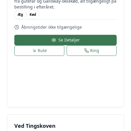
fra gutefår og Galloway-oksekød, alt tilgængeligt på
bestilling i efteråret.
Æg
Kød
Åbningstider ikke tilgængelige
Se Detaljer
Rute
Ring
Ved Tingskoven