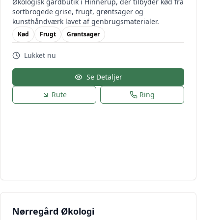
Økologisk gårdbutik i Hinnerup, der tilbyder kød fra
sortbrogede grise, frugt, grøntsager og
kunsthåndværk lavet af genbrugsmaterialer.
Kød
Frugt
Grøntsager
Lukket nu
Se Detaljer
Rute
Ring
Nørregård Økologi