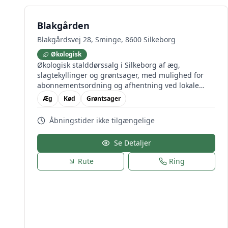
Blakgården
Blakgårdsvej 28, Sminge, 8600 Silkeborg
Økologisk
Økologisk stalddørssalg i Silkeborg af æg,
slagtekyllinger og grøntsager, med mulighed for
abonnementsordning og afhentning ved lokale
skoler.
Æg
Kød
Grøntsager
Åbningstider ikke tilgængelige
Se Detaljer
Rute
Ring