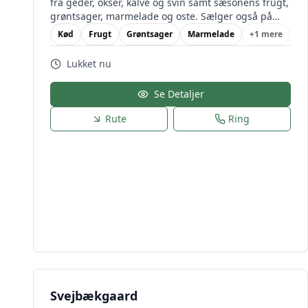
fra geder, okser, kalve og svin samt sæsonens frugt,
grøntsager, marmelade og oste. Sælger også på
Ebeltofts Farmers Market.
Kød
Frugt
Grøntsager
Marmelade
+
1
mere
Lukket nu
Se Detaljer
Rute
Ring
Svejbækgaard