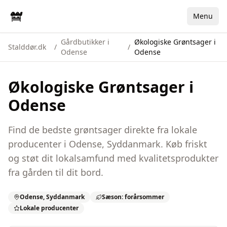
Menu
Gårdbutikker i
Økologiske Grøntsager i
Stalddør.dk
/
/
Odense
Odense
Økologiske Grøntsager
i
Odense
Find de bedste
grøntsager
direkte fra lokale
producenter i
Odense
,
Syddanmark
. Køb friskt
og støt dit lokalsamfund med kvalitetsprodukter
fra gården til dit bord.
Odense
,
Syddanmark
Sæson: forårsommer
Lokale producenter