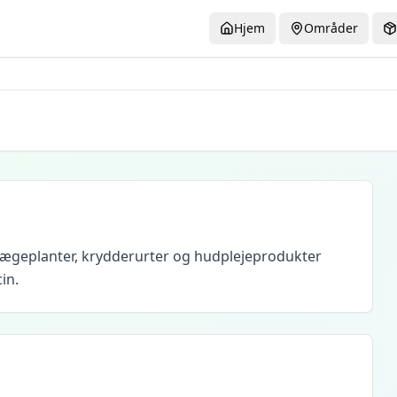
Hjem
Områder
 lægeplanter, krydderurter og hudplejeprodukter
in.