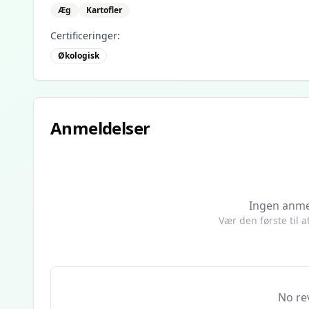
Æg
Kartofler
Certificeringer:
Økologisk
Anmeldelser
Ingen anme
Vær den første til 
No re