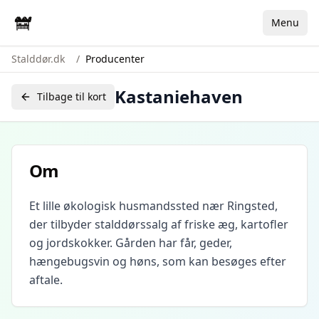
Menu
Stalddør.dk
/
Producenter
Kastaniehaven
Tilbage til kort
Om
Et lille økologisk husmandssted nær Ringsted,
der tilbyder stalddørssalg af friske æg, kartofler
og jordskokker. Gården har får, geder,
hængebugsvin og høns, som kan besøges efter
aftale.