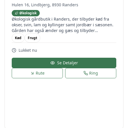
Hulen 16, Lindbjerg, 8930 Randers
Økologisk
Økologisk gårdbutik i Randers, der tilbyder kød fra
okser, svin, lam og kyllinger samt jordbær i sæsonen.
Gården har også ænder og gæs og tilbyder
autoriseret fjerkræslagteri.
Kød
Frugt
Lukket nu
Se Detaljer
Rute
Ring