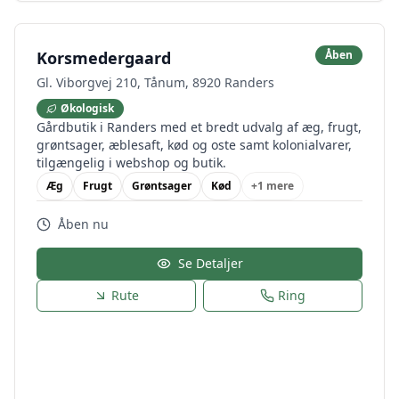
Korsmedergaard
Åben
Gl. Viborgvej 210, Tånum, 8920 Randers
Økologisk
Gårdbutik i Randers med et bredt udvalg af æg, frugt,
grøntsager, æblesaft, kød og oste samt kolonialvarer,
tilgængelig i webshop og butik.
Æg
Frugt
Grøntsager
Kød
+
1
mere
Åben nu
Se Detaljer
Rute
Ring