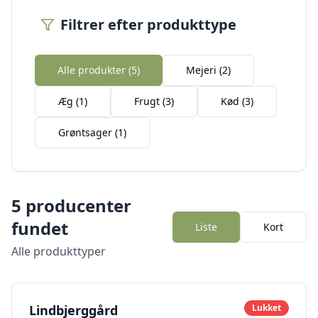
Filtrer efter produkttype
Alle produkter (
5
)
Mejeri
(
2
)
Æg
(
1
)
Frugt
(
3
)
Kød
(
3
)
Grøntsager
(
1
)
5
producenter
fundet
Liste
Kort
Alle produkttyper
Lindbjerggård
Lukket