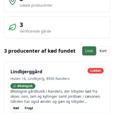
Lokale producenter
3
Verificerede gårde
3
producenter af
kød
fundet
Liste
Kort
Lindbjerggård
Lukket
Hulen 16, Lindbjerg, 8930 Randers
Økologisk
Økologisk gårdbutik i Randers, der tilbyder kød fra
okser, svin, lam og kyllinger samt jordbær i sæsonen.
Gården har også ænder og gæs og tilbyder
autoriseret fjerkræslagteri.
Kød
Frugt