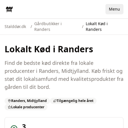
Menu
Gårdbutikker i
Lokalt Kød i
Stalddør.dk
/
/
Randers
Randers
Lokalt Kød
i
Randers
Find de bedste
kød
direkte fra lokale
producenter i
Randers
,
Midtjylland
. Køb friskt og
støt dit lokalsamfund med kvalitetsprodukter fra
gården til dit bord.
Randers
,
Midtjylland
Tilgængelig hele året
Lokale producenter
3