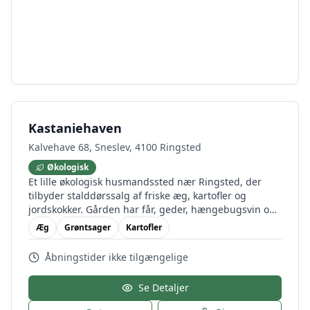
Kastaniehaven
Kalvehave 68, Sneslev, 4100 Ringsted
Økologisk
Et lille økologisk husmandssted nær Ringsted, der
tilbyder stalddørssalg af friske æg, kartofler og
jordskokker. Gården har får, geder, hængebugsvin og
høns, som kan besøges efter aftale.
Æg
Grøntsager
Kartofler
Åbningstider ikke tilgængelige
Se Detaljer