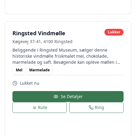
Ringsted Vindmølle
Lukket
Køgevej 37-41, 4100 Ringsted
Beliggende i Ringsted Museum, sælger denne
historiske vindmølle friskmalet mel, chokolade,
marmelade og saft. Besøgende kan opleve møllen i
drift og lære om dens historie.
Mel
Marmelade
Lukket nu
Se Detaljer
Rute
Ring