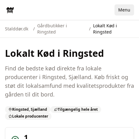
Menu
Gårdbutikker i
Lokalt Kød i
Stalddør.dk
/
/
Ringsted
Ringsted
Lokalt Kød
i
Ringsted
Find de bedste
kød
direkte fra lokale
producenter i
Ringsted
,
Sjælland
. Køb friskt og
støt dit lokalsamfund med kvalitetsprodukter fra
gården til dit bord.
Ringsted
,
Sjælland
Tilgængelig hele året
Lokale producenter
1