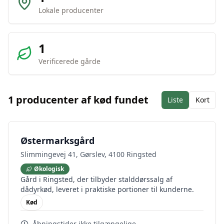
Lokale producenter
1
Verificerede gårde
1
producenter af
kød
fundet
Liste
Kort
Østermarksgård
Slimmingevej 41, Gørslev, 4100 Ringsted
Økologisk
Gård i Ringsted, der tilbyder stalddørssalg af
dådyrkød, leveret i praktiske portioner til kunderne.
Kød
Åbningstider ikke tilgængelige