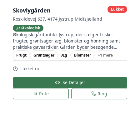
Skovlygården
Lukket
Roskildevej 637, 4174 Jystrup Midtsjælland
Økologisk
Økologisk gårdbutik i Jystrup, der sælger friske
frugter, grøntsager, æg, blomster og honning samt
praktiske gaveartikler. Gården byder besøgende
velkommen til at opleve landlivet.
Frugt
Grøntsager
Æg
Blomster
+
1
mere
Lukket nu
Se Detaljer
Rute
Ring