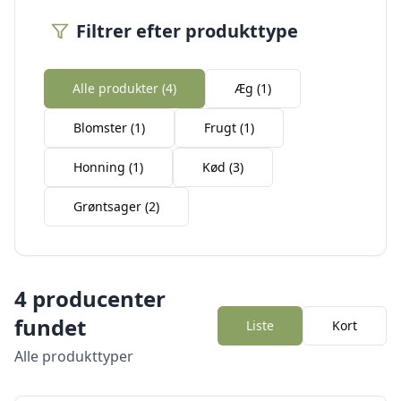
Filtrer efter produkttype
Alle produkter (
4
)
Æg
(
1
)
Blomster
(
1
)
Frugt
(
1
)
Honning
(
1
)
Kød
(
3
)
Grøntsager
(
2
)
4
producenter
fundet
Liste
Kort
Alle produkttyper