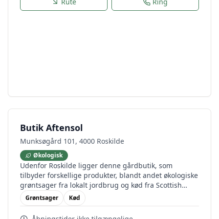
Rute
Ring
Butik Aftensol
Munksøgård 101, 4000 Roskilde
Økologisk
Udenfor Roskilde ligger denne gårdbutik, som
tilbyder forskellige produkter, blandt andet økologiske
grøntsager fra lokalt jordbrug og kød fra Scottish
Highland-kvæg, der græsser i Trekroner-
Grøntsager
Kød
naturområderne.
Åbningstider ikke tilgængelige