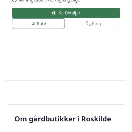
Se Detaljer
Rute
Ring
Om gårdbutikker i
Roskilde