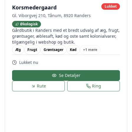
Korsmedergaard
Lukket
Gl. Viborgvej 210, Tånum, 8920 Randers
Økologisk
Gårdbutik i Randers med et bredt udvalg af æg, frugt,
grøntsager, æblesaft, kød og oste samt kolonialvarer,
tilgængelig i webshop og butik.
Æg
Frugt
Grøntsager
Kød
+
1
mere
Lukket nu
Se Detaljer
Rute
Ring